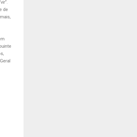
ir”.
e de
 mais,
uém
buinte
os,
 Geral