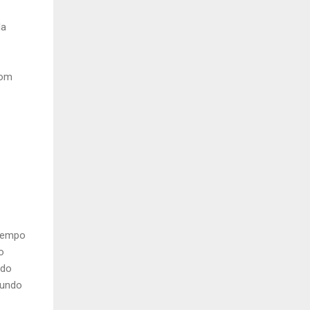
da
com
 tempo
o
ado
gundo