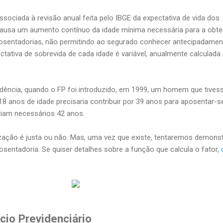
ssociada à revisão anual feita pelo IBGE da expectativa de vida dos
 causa um aumento contínuo da idade mínima necessária para a obt
aposentadorias, não permitindo ao segurado conhecer antecipadamen
tativa de sobrevida de cada idade é variável, anualmente calculada
dência, quando o FP foi introduzido, em 1999, um homem que tives
8 anos de idade precisaria contribuir por 39 anos para aposentar-s
riam necessários 42 anos.
lização é justa ou não. Mas, uma vez que existe, tentaremos demonst
osentadoria. Se quiser detalhes sobre a função que calcula o fator,
cio Previdenciário