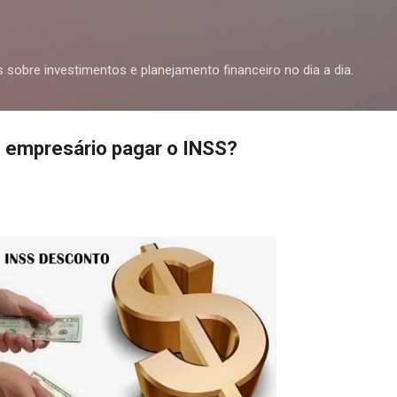
Pular para o conteúdo principal
s sobre investimentos e planejamento financeiro no dia a dia.
o empresário pagar o INSS?