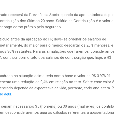
rado receberá da Previdência Social quando da aposentadoria depe
ontribuição dos últimos 20 anos. Salário de Contribuição é o valor 
 ser pago como prêmio pelo segurado.
álculo antes da aplicação do FP, deve-se ordenar os salários de
onetariamente, do maior para o menor, descartar os 20% menores, e
 nos 80% restantes. Para as simulações que faremos, consideramo
 contribui com o teto dos salários de contribuição que, hoje, é R$
adrado na situação acima teria como base o valor de R$ 3.976,01.
resenta uma redução de 9,4% em relação ao teto. Sobre esse valor 
denciário depende da expectativa de vida, portanto, todo ano altera. 
ue aqui
.
l seriam necessários 35 (homens) ou 30 anos (mulheres) de contrib
bém desconsideraremos aqui os cálculos referentes a aposentadoria