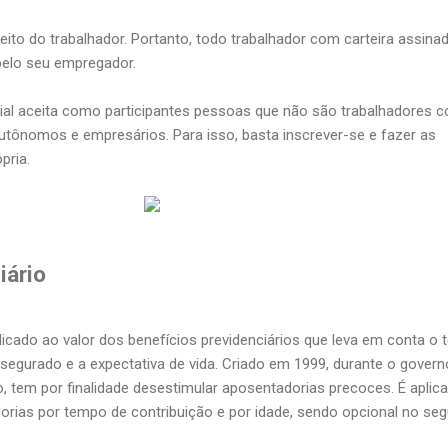
eito do trabalhador. Portanto, todo trabalhador com carteira assina
pelo seu empregador.
ial aceita como participantes pessoas que não são trabalhadores 
 autônomos e empresários. Para isso, basta inscrever-se e fazer as
pria.
iário
plicado ao valor dos benefícios previdenciários que leva em conta o
 segurado e a expectativa de vida. Criado em 1999, durante o govern
 tem por finalidade desestimular aposentadorias precoces. É aplic
orias por tempo de contribuição e por idade, sendo opcional no se