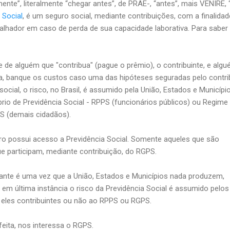
ente”, literalmente “chegar antes”, de PRAE-, “antes”, mais VENIRE, “v
 Social
, é um seguro social, mediante contribuições, com a finalidad
balhador em caso de perda de sua capacidade laborativa. Para saber
 de alguém que "contribua" (pague o prêmio), o contribuinte, e alg
a, banque os custos caso uma das hipóteses seguradas pelo contri
social, o risco, no Brasil, é assumido pela União, Estados e Municípi
rio de Previdência Social - RPPS (funcionários públicos) ou Regime
PS (demais cidadãos).
iro possui acesso a Previdência Social. Somente aqueles que são
ue participam, mediante contribuição, do RGPS.
ante é uma vez que a União, Estados e Municípios nada produzem,
 em última instância o risco da Previdência Social é assumido pelos
m eles contribuintes ou não ao RPPS ou RGPS.
feita, nos interessa o RGPS.