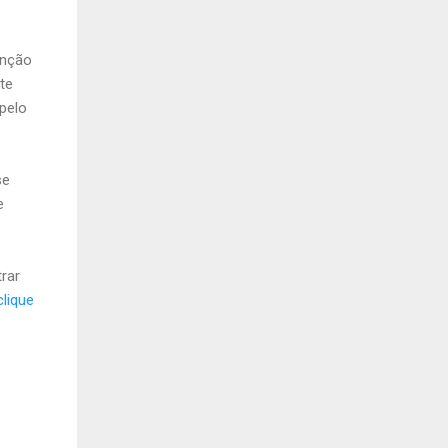
enção
te
 pelo
se
e
rar
clique