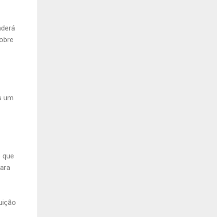
nderá
sobre
s um
é que
Para
uição