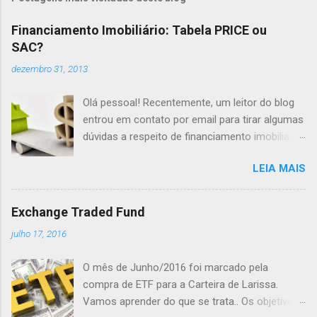
Financiamento Imobiliário: Tabela PRICE ou
SAC?
dezembro 31, 2013
Olá pessoal! Recentemente, um leitor do blog
entrou em contato por email para tirar algumas
dúvidas a respeito de financiamento imobiliário.
Como financiamento imobiliário é, talvez, para
LEIA MAIS
o cidadão comum, a mais complexa categoria
de financiamento, a dúvida me inspirou a
escrever o artigo que segue. Os objetivos
Exchange Traded Fund
desse artigo são: Transmitir noções básicas
julho 17, 2016
sobre o funcionamento da Tabela PRICE e
Sistema SAC; Esclarecer quando é melhor
O mês de Junho/2016 foi marcado pela
optar por um ou outro sistema de
compra de ETF para a Carteira de Larissa.
amortização; Demonstrar diversas situações
Vamos aprender do que se trata.. Os objetivos
que podem influenciar na decisão. Clique na