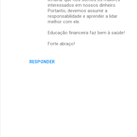
i
interessados em nossos dinheiro.
Portanto, devemos assumir a
o
responsabilidade e aprender a lidar
s
melhor com ele.
Educação financeira faz bem à saúde!
Forte abraço!
RESPONDER