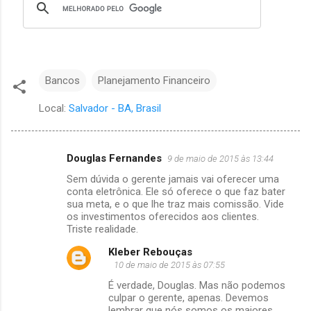
Bancos
Planejamento Financeiro
Local:
Salvador - BA, Brasil
Douglas Fernandes
9 de maio de 2015 às 13:44
C
Sem dúvida o gerente jamais vai oferecer uma
o
conta eletrônica. Ele só oferece o que faz bater
m
sua meta, e o que lhe traz mais comissão. Vide
os investimentos oferecidos aos clientes.
e
Triste realidade.
n
Kleber Rebouças
t
10 de maio de 2015 às 07:55
á
É verdade, Douglas. Mas não podemos
culpar o gerente, apenas. Devemos
r
lembrar que nós somos os maiores